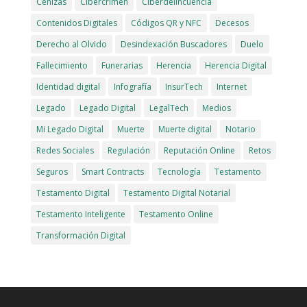
Cenizas
Cibercrimen
Ciberdelincuencia
Contenidos Digitales
Códigos QR y NFC
Decesos
Derecho al Olvido
Desindexación Buscadores
Duelo
Fallecimiento
Funerarias
Herencia
Herencia Digital
Identidad digital
Infografía
InsurTech
Internet
Legado
Legado Digital
LegalTech
Medios
Mi Legado Digital
Muerte
Muerte digital
Notario
Redes Sociales
Regulación
Reputación Online
Retos
Seguros
Smart Contracts
Tecnología
Testamento
Testamento Digital
Testamento Digital Notarial
Testamento Inteligente
Testamento Online
Transformación Digital