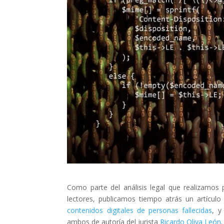
Como parte del análisis legal que realizamos
lectores, publicamos tiempo atrás un artículo
contenidos digitales de personas fallecidas
, 
ambos de autoría del jurista
Ricardo Oliva León
.