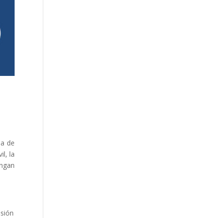
sa de
l, la
ingan
esión