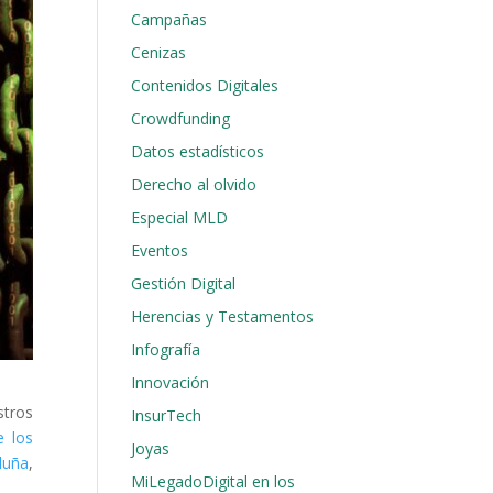
Campañas
Cenizas
Contenidos Digitales
Crowdfunding
Datos estadísticos
Derecho al olvido
Especial MLD
Eventos
Gestión Digital
Herencias y Testamentos
Infografía
Innovación
stros
InsurTech
e los
Joyas
luña
,
MiLegadoDigital en los