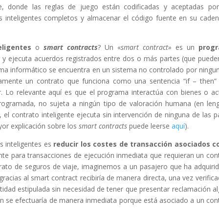
e, donde las reglas de juego están codificadas y aceptadas po
os inteligentes completos y almacenar el código fuente en su cade
eligentes
o
smart contracts
? Un «
smart contract»
es un
prog
ir y ejecuta acuerdos registrados entre dos o más partes (que puede
rama informático se encuentra en un sistema no controlado por ningu
amente un contrato que funciona como una sentencia “if – then” 
 Lo relevante aquí es que el programa interactúa con bienes o ac
programada, no sujeta a ningún tipo de valoración humana (en len
, el contrato inteligente ejecuta sin intervención de ninguna de las p
yor explicación sobre los
smart contracts
puede leerse
aquí
).
os inteligentes es
reducir los costes de transacción asociados c
nte para transacciones de ejecución inmediata que requieran un con
trato de seguros de viaje, imaginemos a un pasajero que ha adquiri
 gracias al smart contract recibiría de manera directa, una vez verifica
ntidad estipulada sin necesidad de tener que presentar reclamación a
ón se efectuaría de manera inmediata porque está asociado a un con