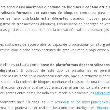
era sencilla una
blockchain
o
cadena de bloques
o
cadena articu
ralizada
formada por cadenas de bloques,
concebida para n
 se halla distribuida entre diferentes usuarios (nodos), prot
egistros de transacciones (bloques). Los usuarios se encargan de veri
arlas y así el bloque que contiene la transacción validada queda regis
ples softwares de acceso abierto capaz de proporcionar un alto gra
ermitir llevar a cabo combinaciones de gran volumen a bajo coste y
e ellas es utilizarla como
base de plataformas descentralizadas
ligentes”
. El objetivo de este tipo de plataformas es permit
 por los usuarios de la blockchain Para ello, hay que redactar el cont
subirlo a la cadena de bloques mediante el registro de una transac
a dirección desde la cual se podrá acceder al mismo. La plataform
nteligentes entre pares, basada en el modelo blockchain, es
Ethereu
adamente hace 10 años (aquí un
resumen de los hitos principales 
orma que pudiera hacer realidad los contratos inteligentes.
Bitcoin
e