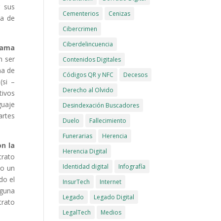
r sus
Cementerios
Cenizas
na de
Cibercrimen
Ciberdelincuencia
rama
n ser
Contenidos Digitales
na de
Códigos QR y NFC
Decesos
(si –
Derecho al Olvido
tivos
guaje
Desindexación Buscadores
artes
Duelo
Fallecimiento
Funerarias
Herencia
on la
Herencia Digital
trato
Identidad digital
Infografía
do un
do el
InsurTech
Internet
lguna
Legado
Legado Digital
trato
LegalTech
Medios