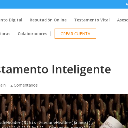
A
nto Digital
Reputación Online
Testamento Vital
Ases
doras
Colaboradores
CREAR CUENTA
stamento Inteligente
ain
|
2 Comentarios