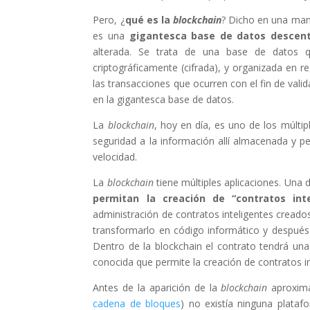
Pero, ¿
qué es la
blockchain
? Dicho en una man
es una
gigantesca base de datos descent
alterada. Se trata de una base de datos que
criptográficamente (cifrada), y organizada en r
las transacciones que ocurren con el fin de valid
en la gigantesca base de datos.
La
blockchain
, hoy en día, es uno de los múlti
seguridad a la información allí almacenada y p
velocidad.
La
blockchain
tiene múltiples aplicaciones. Una d
permitan la creación de “contratos inte
administración de contratos inteligentes creados
transformarlo en código informático y después 
Dentro de la blockchain el contrato tendrá un
conocida que permite la creación de contratos i
Antes de la aparición de la
blockchain
aproxim
cadena de bloques
) no existía ninguna plataf