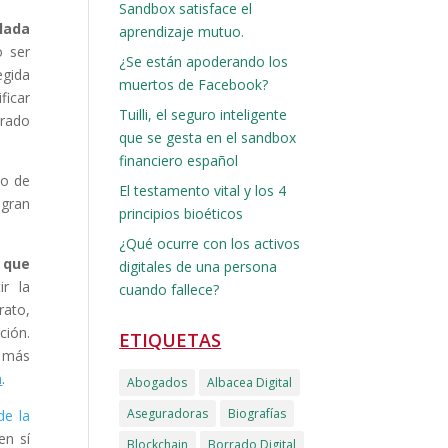
Sandbox satisface el
lada
aprendizaje mutuo.
o ser
¿Se están apoderando los
egida
muertos de Facebook?
ficar
Tuilli, el seguro inteligente
trado
que se gesta en el sandbox
financiero español
do de
El testamento vital y los 4
 gran
principios bioéticos
¿Qué ocurre con los activos
 que
digitales de una persona
ir la
cuando fallece?
rato,
ción.
ETIQUETAS
a más
m
.
Abogados
Albacea Digital
Aseguradoras
Biografías
de la
n sí
Blockchain
Borrado Digital