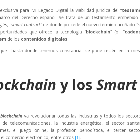
xclusiva para Mi Legado Digital la viabilidad jurídica del “
testam
marco del Derecho español. Se trata de un testamento embebido
lés, “
smart contract”
de donde procede el nuevo término acuñado
“
oportunidades que ofrece la tecnología “
blockchain
” (o “
caden
tem
de los
contenidos digitales
.
 que –hasta donde tenemos constancia- se pone recién en la me
ockchain
y los
Smart
a
blockchain
va revolucionar todas las industrias y todos los sectore
de telecomunicaciones, la industria energética, el sector sanita
es, el juego online, la profesión periodística, el tercer secto
y el comercio electrónico, entre otros
[1]
.