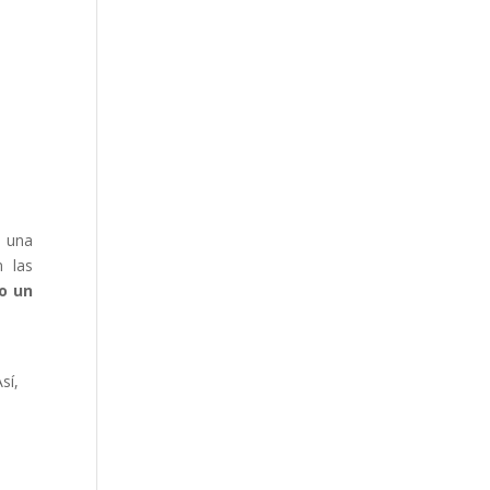
n una
n las
 o un
sí,