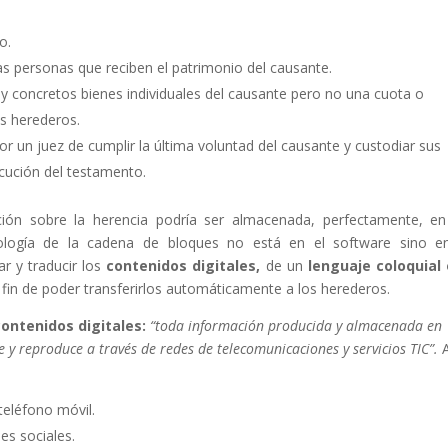
o.
las personas que reciben el patrimonio del causante.
 concretos bienes individuales del causante pero no una cuota o
s herederos.
or un juez de cumplir la última voluntad del causante y custodiar sus
ecución del testamento.
ción sobre la herencia podría ser almacenada, perfectamente, e
nología de la cadena de bloques no está en el software sino e
ar y traducir los
contenidos digitales,
de un
lenguaje coloquial
 fin de poder transferirlos automáticamente a los herederos.
contenidos digitales:
“toda información producida y almacenada en
 y reproduce a través de redes de telecomunicaciones y servicios TIC”.
A
teléfono móvil.
es sociales.