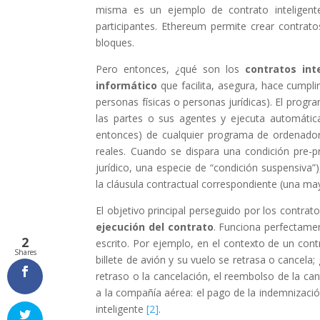
misma es un ejemplo de contrato inteligent
participantes. Ethereum permite crear contrat
bloques.
Pero entonces, ¿qué son los
contratos int
informático
que facilita, asegura, hace cumpl
personas físicas o personas jurídicas). El prog
las partes o sus agentes y ejecuta automátic
entonces) de cualquier programa de ordenador.
reales. Cuando se dispara una condición pre-
jurídico, una especie de “condición suspensiva”)
la cláusula contractual correspondiente (una ma
El objetivo principal perseguido por los contrat
ejecución del contrato
. Funciona perfectame
2
escrito. Por ejemplo, en el contexto de un con
Shares
billete de avión y su vuelo se retrasa o cancela;
retraso o la cancelación, el reembolso de la ca
a la compañía aérea: el pago de la indemnizaci
inteligente
[2]
.