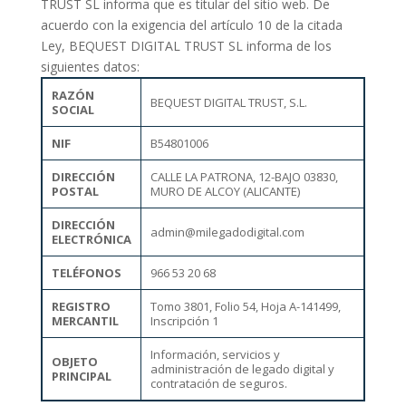
TRUST SL informa que es titular del sitio web. De
acuerdo con la exigencia del artículo 10 de la citada
Ley, BEQUEST DIGITAL TRUST SL informa de los
siguientes datos:
RAZÓN
BEQUEST DIGITAL TRUST, S.L.
SOCIAL
NIF
B54801006
DIRECCIÓN
CALLE LA PATRONA, 12-BAJO 03830,
POSTAL
MURO DE ALCOY (ALICANTE)
DIRECCIÓN
admin@milegadodigital.com
ELECTRÓNICA
TELÉFONOS
966 53 20 68
REGISTRO
Tomo 3801, Folio 54, Hoja A-141499,
MERCANTIL
Inscripción 1
Información, servicios y
OBJETO
administración de legado digital y
PRINCIPAL
contratación de seguros.