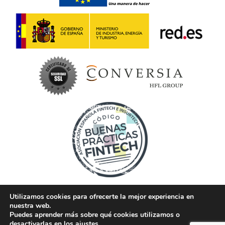
Utilizamos cookies para ofrecerte la mejor experiencia en
nuestra web.
Teléfono 96 653 20 68
|
Colaboradores
|
Política
Puedes aprender más sobre qué cookies utilizamos o
de privacidad
|
Aviso legal
|
Créditos
|
©
desactivarlas en los
ajustes
.