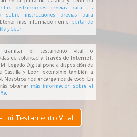
dad de la Junta de Castilla y León ha
sobre instrucciones previas para los
a sobre instrucciones previas para
obtener más información en el
portal de
illa y León
.
tramitar el testamento vital o
padas de voluntad
a través de Internet
,
 Mi Legado Digital pone a disposición de
 Castilla y León, extensible también a
ñol. Nosotros nos encargamos de todo. En
drás obtener
más información sobre el
aña
.
a mi Testamento Vital