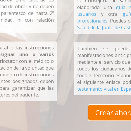
La Consejería de Sani
idad de obrar y no deben
elaborado una
guía 
 parentesco de hasta 2º
usuarios
y otra
guí
nidad, ni con relación
profesionales
. Puedes 
Salud de la Junta de Cast
ital o las instrucciones
También se puede 
signar uno o varios
manifestaciones antici
locutor con el médico o
mediante el servicio que
tación de la voluntad que
todos los ciudadanos de
cumento de instrucciones
todo el territorio espa
tantes designados deben
el siguiente enlace po
 para garantizar que las
testamento vital en Esp
erés del paciente.
Crear ahor