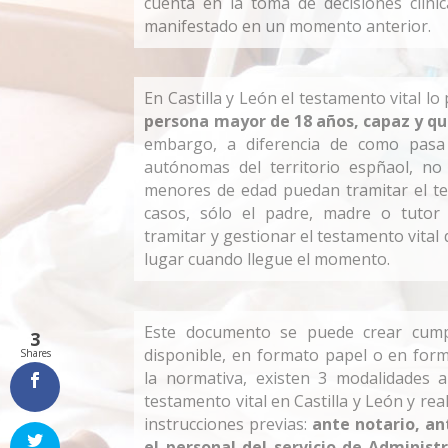
cuenta en la toma de decisiones clíni
manifestado en un momento anterior.
En Castilla y León el testamento vital lo
persona mayor de 18 años, capaz y q
embargo, a diferencia de como pasa
autónomas del territorio espñaol, no
menores de edad puedan tramitar el te
casos, sólo el padre, madre o tutor
tramitar y gestionar el testamento vital 
lugar cuando llegue el momento.
Este documento se puede crear cum
3
disponible, en formato papel o en forma
Shares
la normativa, existen 3 modalidades a
testamento vital en Castilla y León y real
instrucciones previas:
ante notario, an
el personal del servicio de Administ