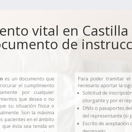
ento vital en Castilla
umento de instrucc
ón
es un documento que
Para poder tramitar el 
procurar el cumplimiento
necesario aportar la sig
damente por cualquier
Solicitud de inscripci
amientos que desea o no
otorgante y por el re
ue su situación física o
DNIs o pasaportes del 
onalmente. Son la máxima
del representante (si 
os pacientes en el ámbito
Escrito de aceptación 
a que ésta sea tenida en
designado.