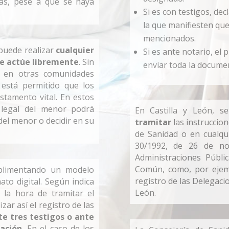
cas, pese a que se haya
Si es con testigos, de
la que manifiesten que
mencionados.
 puede realizar
cualquier
Si es ante notario, el
ue actúe libremente
. Sin
enviar toda la documen
 en otras comunidades
 está permitido que los
stamento vital. En estos
 legal del menor podrá
En Castilla y León, 
del menor o decidir en su
tramitar
las instruccion
de Sanidad o en cualqui
30/1992, de 26 de no
Administraciones Públi
Común, como, por ejemp
plimentando un modelo
registro de las Delegacio
to digital. Según indica
León.
 la hora de tramitar el
izar así el registro de las
te tres testigos o ante
ración
. En el caso de los