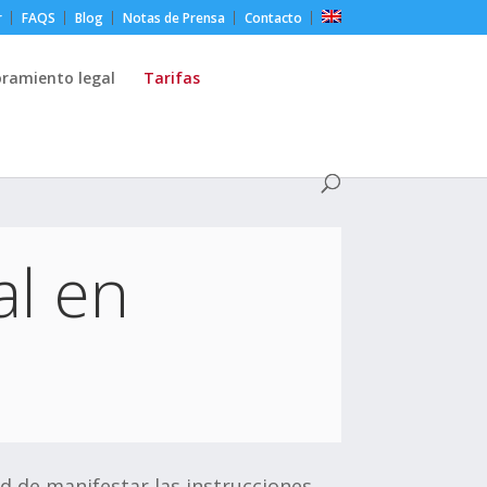
r
FAQS
Blog
Notas de Prensa
Contacto
oramiento legal
Tarifas
al en
d de manifestar las instrucciones