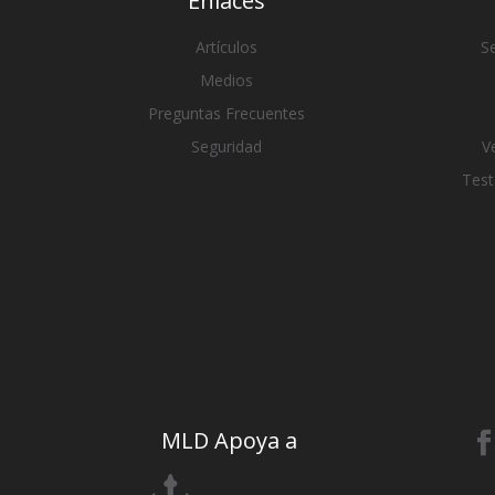
Enlaces
Artículos
Se
Medios
Preguntas Frecuentes
Seguridad
V
Test
MLD Apoya a