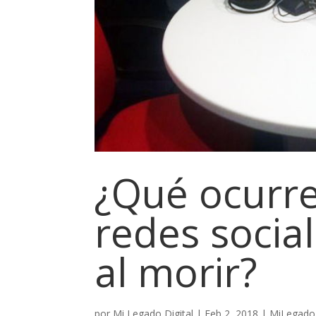
¿Qué ocurre
redes socia
al morir?
por
Mi Legado Digital
|
Feb 2, 2018
|
MiLegadoD