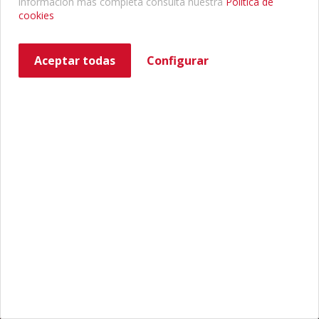
información más completa consulta nuestra
Política de
cookies
Aceptar todas
Configurar
También puedes conectarte con tus cuentas
de
Twitter
Facebook
Google
Al hacer clic en "Registrar", "Facebook",
"Twitter" o "Google" aceptas nuestras
condiciones de uso
.
¿Ya eres usuario?
Entrar
Castellano
|
English
|
Català
|
Português
|
Italiano